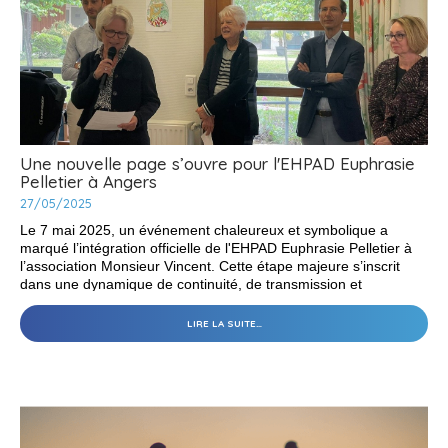
Une nouvelle page s’ouvre pour l'EHPAD Euphrasie
Pelletier à Angers
27/05/2025
Le 7 mai 2025, un événement chaleureux et symbolique a
marqué l’intégration officielle de l'EHPAD Euphrasie Pelletier à
l’association Monsieur Vincent. Cette étape majeure s’inscrit
dans une dynamique de continuité, de transmission et
d’engagement partagé auprès des plus vulnérables
UNE
LIRE LA SUITE…
NOUVELLE
PAGE
S’OUVRE
POUR
L'EHPAD
EUPHRASIE
PELLETIER
À
ANGERS