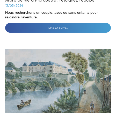
13/03/2024
Nous recherchons un couple, avec ou sans enfants pour
rejoindre l’aventure.
ARBRE
LIRE LA SUITE…
DE
VIE
À
MARQUETTE
:
REJOIGNEZ
L'ÉQUIPE
-