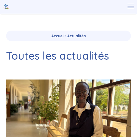
Aller
Outils

au
personnels
contenu.
|
Aller
à
la
navigation
Accueil
›
Actualités
Toutes les actualités