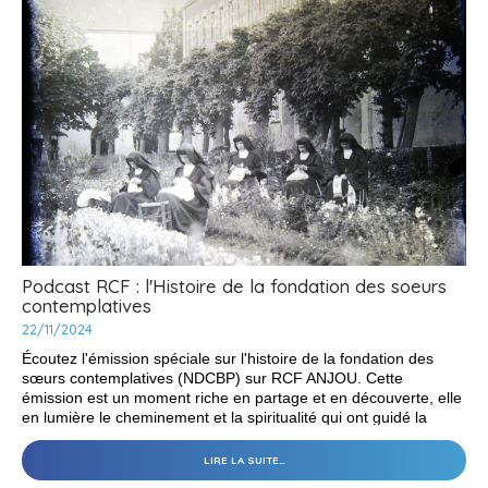
Podcast RCF : l'Histoire de la fondation des soeurs
contemplatives
22/11/2024
Écoutez l'émission spéciale sur l'histoire de la fondation des
sœurs contemplatives (NDCBP) sur RCF ANJOU. Cette
émission est un moment riche en partage et en découverte, elle
en lumière le cheminement et la spiritualité qui ont guidé la
fondation des sœurs contemplatives N.D. de Charité du Bon
Pasteur. Deux invitées, soeur Marie-Hélène Halligon, religieuse
PODCAST
LIRE LA SUITE…
RCF
de la congrégation et Sibylle Gardelle, archiviste de la
: