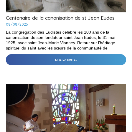
Centenaire de la canonisation de st Jean Eudes
08/08/2025
La congrégation des Eudistes célèbre les 100 ans de la
canonisation de son fondateur saint Jean Eudes, le 31 mai
1925, avec saint Jean-Marie Vianney. Retour sur l'héritage
spirituel du saint avec les sœurs de la communauté de
Cormelles le Royal, lieu de fondation de Saint Jean Eudes.
CENTENAIRE
LIRE LA SUITE…
DE
LA
CANONISATION
DE
ST
JEAN
EUDES
-