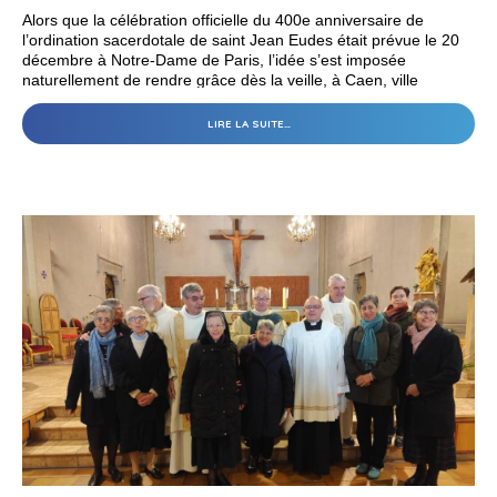
Alors que la célébration officielle du 400e anniversaire de
l’ordination sacerdotale de saint Jean Eudes était prévue le 20
décembre à Notre-Dame de Paris, l’idée s’est imposée
naturellement de rendre grâce dès la veille, à Caen, ville
profondément marquée par sa présence et son ministère.
400E
LIRE LA SUITE…
ANNIVERSAIRE
DE
L’ORDINATION
SACERDOTALE
DE
SAINT
JEAN
EUDES
(1625–
2025)
-