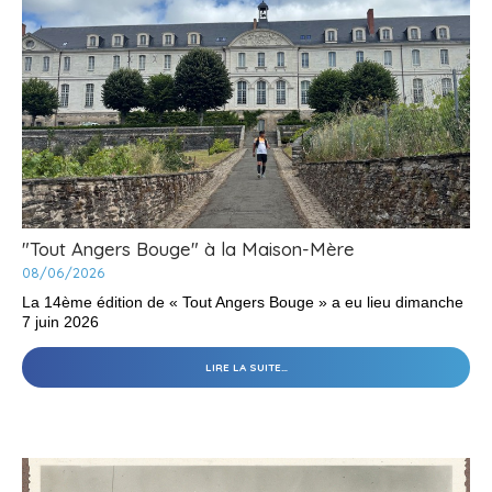
PASTEUR
À
MARSEILLE
-
"Tout Angers Bouge" à la Maison-Mère
08/06/2026
La 14ème édition de « Tout Angers Bouge » a eu lieu dimanche
7 juin 2026
"TOUT
LIRE LA SUITE…
ANGERS
BOUGE"
À
LA
MAISON-
MÈRE
-