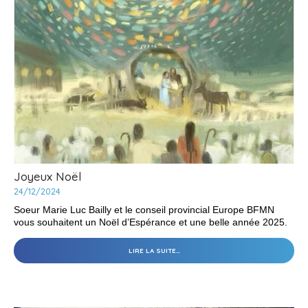
ET
DE
RÉFLEXION
CONTRE
LA
TRAITE
-
Joyeux Noël
24/12/2024
Soeur Marie Luc Bailly et le conseil provincial Europe BFMN
vous souhaitent un Noël d’Espérance et une belle année 2025.
JOYEUX
LIRE LA SUITE…
NOËL
-