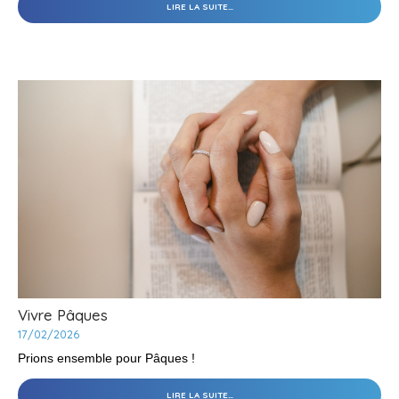
WEEK-
LIRE LA SUITE…
END
«
BON
PASTEUR
JEUNES
»
SUR
LES
PAS
DE
SAINT
JEAN
EUDES
-
Vivre Pâques
17/02/2026
Prions ensemble pour Pâques !
VIVRE
LIRE LA SUITE…