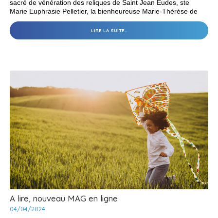
sacré de vénération des reliques de Saint Jean Eudes, ste
Marie Euphrasie Pelletier, la bienheureuse Marie-Thérèse de
Soubiran, la bienheureuse Marie du divin Cœur Droste zu
Vischering, la bienheureuse Agustina (Aguchita) Rivas.
EN
LIRE LA SUITE…
UN
SEUL
COEUR
-
A lire, nouveau MAG en ligne
04/04/2024