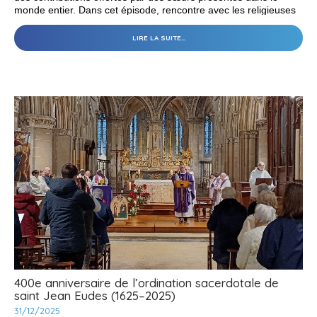
monde entier. Dans cet épisode, rencontre avec les religieuses
de notre Congrégation, Notre-Dame de Charité du Bon Pasteur
qui partagent leur vie avec des femmes et des jeunes filles
LES
LIRE LA SUITE…
SŒURS
marginalisées à Malte et au Portugal.
N.D.
DE
CHARITÉ
DU
BON
PASTEUR
AU
CHEVET
DES
VICTIMES
DE
VIOLENCES
DOMESTIQUES
-
400e anniversaire de l’ordination sacerdotale de
saint Jean Eudes (1625–2025)
31/12/2025