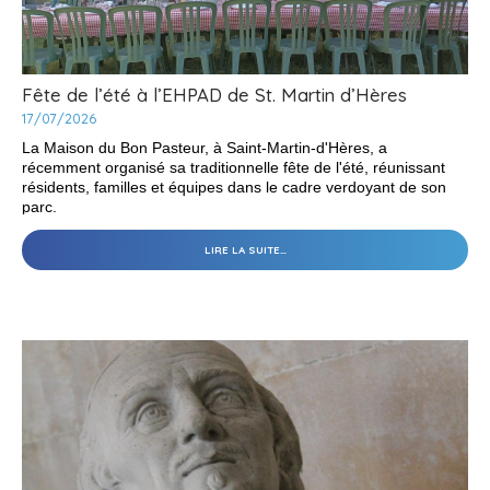
Fête de l’été à l’EHPAD de St. Martin d’Hères
17/07/2026
La Maison du Bon Pasteur, à Saint-Martin-d'Hères, a
récemment organisé sa traditionnelle fête de l'été, réunissant
résidents, familles et équipes dans le cadre verdoyant de son
parc.
FÊTE
LIRE LA SUITE…
DE
L’ÉTÉ
À
L’EHPAD
DE
ST.
MARTIN
D’HÈRES
-