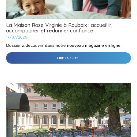
La Maison Rose Virginie à Roubaix : accueillir,
accompagner et redonner confiance
17/07/2026
Dossier à découvrir dans notre nouveau magazine en ligne.
LA
LIRE LA SUITE…
MAISON
ROSE
VIRGINIE
À
ROUBAIX
:
ACCUEILLIR,
ACCOMPAGNER
ET
REDONNER
CONFIANCE
-