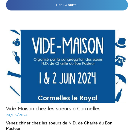
L'ABBAYE
LIRE LA SUITE…
ST
NICOLAS
"EN
VERT
CONTRE
LA
MUCOVISCIDOSE
-
Vide Maison chez les soeurs à Cormelles
24/05/2024
Venez chiner chez les soeurs de N.D. de Charité du Bon
Pasteur.