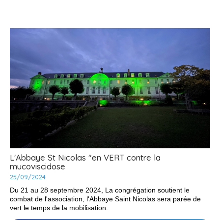
congrégation partagent leur connaissance.
L'HISTOIRE
DE
LA
FONDATION
DES
SOEURS
CONTEMPLATIVES
-
L'Abbaye St Nicolas "en VERT contre la
mucoviscidose
25/09/2024
Du 21 au 28 septembre 2024, La congrégation soutient le
combat de l'association, l'Abbaye Saint Nicolas sera parée de
vert le temps de la mobilisation.