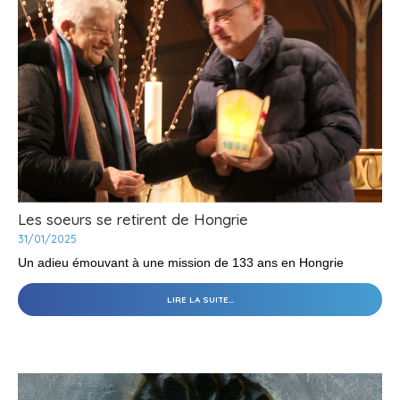
EUDES
-
Les soeurs se retirent de Hongrie
31/01/2025
Un adieu émouvant à une mission de 133 ans en Hongrie
LES
LIRE LA SUITE…
SOEURS
SE
RETIRENT
DE
HONGRIE
-