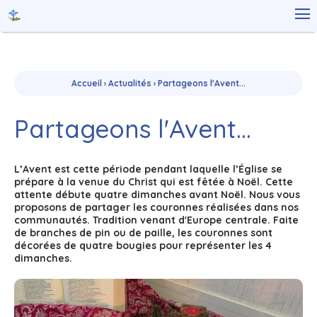
Aller
Outils

au
personnels
contenu.
|
Aller
à
la
navigation
Accueil
›
Actualités
›
Partageons l'Avent...
Partageons l'Avent...
L’Avent est cette période pendant laquelle l’Église se
prépare à la venue du Christ qui est fêtée à Noël. Cette
attente débute quatre dimanches avant Noël. Nous vous
proposons de partager les couronnes réalisées dans nos
communautés. Tradition venant d'Europe centrale. Faite
de branches de pin ou de paille, les couronnes sont
décorées de quatre bougies pour représenter les 4
dimanches.