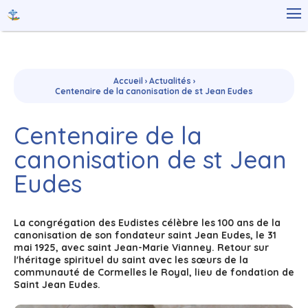
Aller
Outils

au
personnels
contenu.
|
Aller
à
la
navigation
Accueil
›
Actualités
›
Centenaire de la canonisation de st Jean Eudes
Centenaire de la
canonisation de st Jean
Eudes
La congrégation des Eudistes célèbre les 100 ans de la
canonisation de son fondateur saint Jean Eudes, le 31
mai 1925, avec saint Jean-Marie Vianney. Retour sur
l'héritage spirituel du saint avec les sœurs de la
communauté de Cormelles le Royal, lieu de fondation de
Saint Jean Eudes.