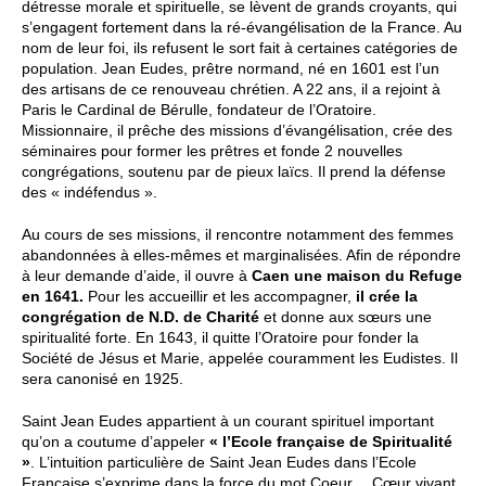
détresse morale et spirituelle, se lèvent de grands croyants, qui
s’engagent fortement dans la ré-évangélisation de la France. Au
nom de leur foi, ils refusent le sort fait à certaines catégories de
population. Jean Eudes, prêtre normand, né en 1601 est l’un
des artisans de ce renouveau chrétien. A 22 ans, il a rejoint à
Paris le Cardinal de Bérulle, fondateur de l’Oratoire.
Missionnaire, il prêche des missions d’évangélisation, crée des
séminaires pour former les prêtres et fonde 2 nouvelles
congrégations, soutenu par de pieux laïcs. Il prend la défense
des « indéfendus ».
Au cours de ses missions, il rencontre notamment des femmes
abandonnées à elles-mêmes et marginalisées. Afin de répondre
à leur demande d’aide, il ouvre à
Caen une maison du Refuge
en 1641.
Pour les accueillir et les accompagner,
il crée la
congrégation de N.D. de Charité
et donne aux sœurs une
spiritualité forte. En 1643, il quitte l’Oratoire pour fonder la
Société de Jésus et Marie, appelée couramment les Eudistes. Il
sera canonisé en 1925.
Saint Jean Eudes appartient à un courant spirituel important
qu’on a coutume d’appeler
« l’Ecole française de Spiritualité
»
. L’intuition particulière de Saint Jean Eudes dans l’Ecole
Française s’exprime dans la force du mot Coeur… Cœur vivant,