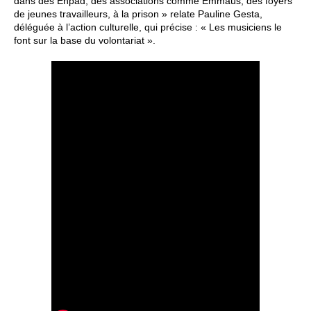
dans des Ehpad, des associations comme Emmaüs, des foyers
de jeunes travailleurs, à la prison » relate Pauline Gesta,
déléguée à l’action culturelle, qui précise : « Les musiciens le
font sur la base du volontariat ».