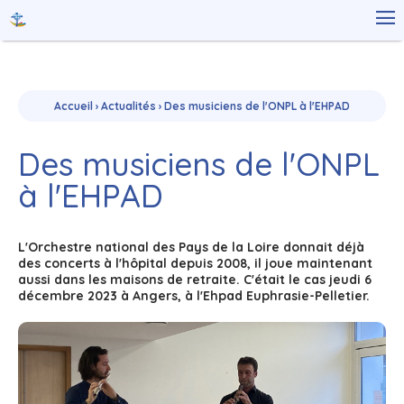
Aller
Outils

au
personnels
contenu.
|
Aller
à
la
navigation
Accueil
›
Actualités
›
Des musiciens de l'ONPL à l'EHPAD
Des musiciens de l'ONPL
à l'EHPAD
L'Orchestre national des Pays de la Loire donnait déjà
des concerts à l'hôpital depuis 2008, il joue maintenant
aussi dans les maisons de retraite. C'était le cas jeudi 6
décembre 2023 à Angers, à l'Ehpad Euphrasie-Pelletier.