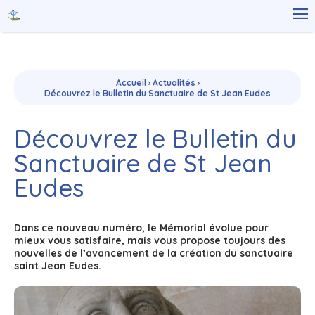
Aller
Outils

au
personnels
contenu.
|
Aller
à
la
navigation
Accueil
›
Actualités
›
Découvrez le Bulletin du Sanctuaire de St Jean Eudes
Découvrez le Bulletin du
Sanctuaire de St Jean
Eudes
Dans ce nouveau numéro, le Mémorial évolue pour
mieux vous satisfaire, mais vous propose toujours des
nouvelles de l’avancement de la création du sanctuaire
saint Jean Eudes.