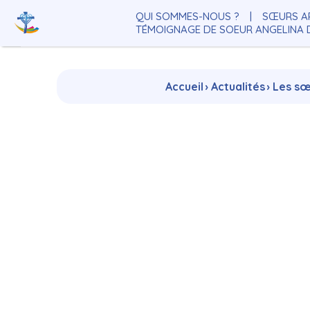
Aller
Outils
au
personnels
QUI SOMMES-NOUS ?
SŒURS A
contenu.
|
TÉMOIGNAGE DE SOEUR ANGELINA
Aller
à
la
navigation
Accueil
›
Actualités
›
Les sœ