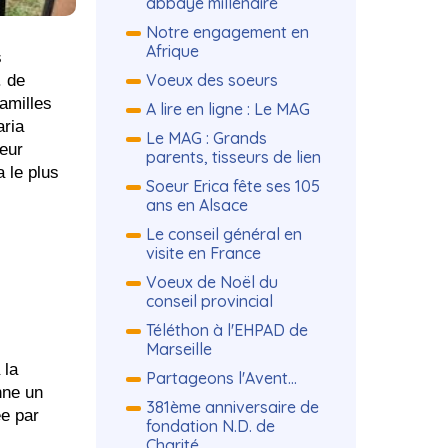
abbaye millénaire
Notre engagement en
Afrique
s
Voeux des soeurs
. de
amilles
A lire en ligne : Le MAG
aria
Le MAG : Grands
leur
parents, tisseurs de lien
 le plus
Soeur Erica fête ses 105
ans en Alsace
Le conseil général en
visite en France
Voeux de Noël du
conseil provincial
Téléthon à l'EHPAD de
Marseille
 la
Partageons l'Avent...
nne un
381ème anniversaire de
ée par
fondation N.D. de
Charité