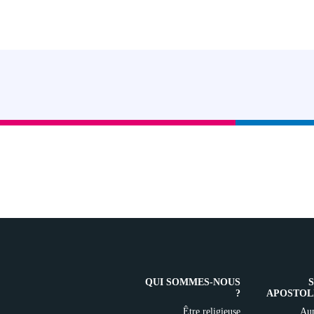
QUI SOMMES-NOUS
?
APOSTOL
Être religieuse
Aup