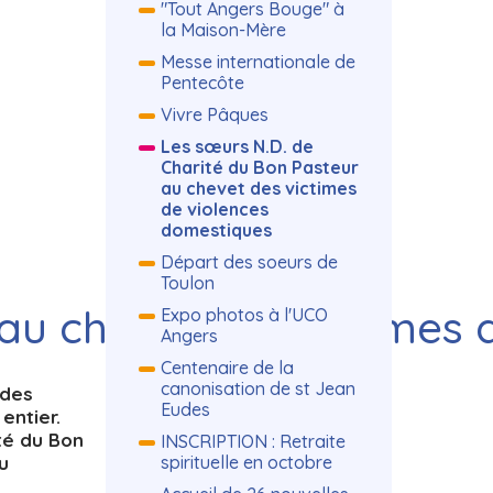
"Tout Angers Bouge" à
la Maison-Mère
Messe internationale de
Pentecôte
Vivre Pâques
Les sœurs N.D. de
Charité du Bon Pasteur
au chevet des victimes
de violences
domestiques
Départ des soeurs de
Toulon
au chevet des victimes 
Expo photos à l'UCO
Angers
Centenaire de la
canonisation de st Jean
 des
Eudes
entier.
té du Bon
INSCRIPTION : Retraite
u
spirituelle en octobre