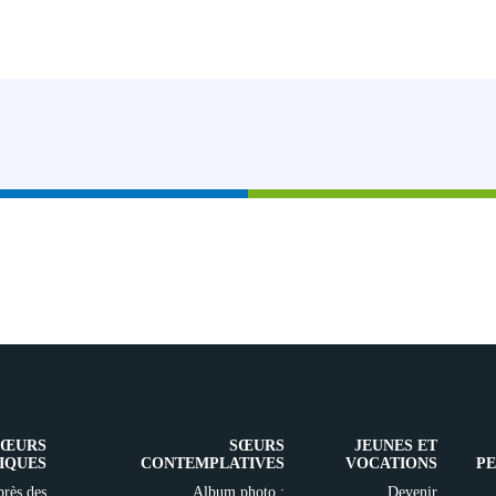
SŒURS
SŒURS
JEUNES ET
IQUES
CONTEMPLATIVES
VOCATIONS
PE
rès des
Album photo :
Devenir