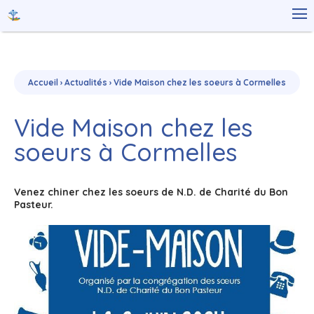
Aller
Outils

au
personnels
contenu.
|
Aller
à
la
navigation
Accueil
›
Actualités
›
Vide Maison chez les soeurs à Cormelles
Vide Maison chez les
soeurs à Cormelles
Venez chiner chez les soeurs de N.D. de Charité du Bon
Pasteur.