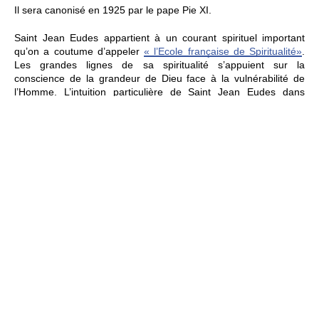
Il sera canonisé en 1925 par le pape Pie XI.
Saint Jean Eudes appartient à un courant spirituel important
qu’on a coutume d’appeler
« l’Ecole française de Spiritualité»
.
Les grandes lignes de sa spiritualité s’appuient sur la
conscience de la grandeur de Dieu face à la vulnérabilité de
l’Homme. L’intuition particulière de Saint Jean Eudes dans
l’Ecole Française s’exprime dans la force du mot Coeur… Cœur
vivant, révélation de l’amour, de la miséricorde, du pardon
inconditionnel. En 1672, pour la première fois, Saint Jean Eudes
célèbre une fête du Cœur de Jésus. Il parle aussi du Cœur de
Marie, attentif à la Parole. Cœur si uni à celui de son Fils qu’ils
ne sont plus qu’un.
EN SAVOIR PLUS