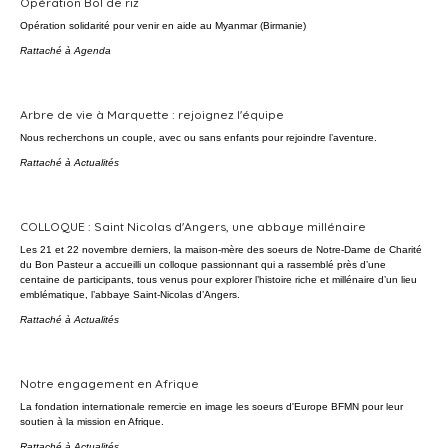
Opération Bol de riz
Opération solidarité pour venir en aide au Myanmar (Birmanie)
Rattaché à
Agenda
Arbre de vie à Marquette : rejoignez l'équipe
Nous recherchons un couple, avec ou sans enfants pour rejoindre l’aventure.
Rattaché à
Actualités
COLLOQUE : Saint Nicolas d'Angers, une abbaye millénaire
Les 21 et 22 novembre derniers, la maison-mère des soeurs de Notre-Dame de Charité
du Bon Pasteur a accueilli un colloque passionnant qui a rassemblé près d’une
centaine de participants, tous venus pour explorer l’histoire riche et millénaire d’un lieu
emblématique, l’abbaye Saint-Nicolas d’Angers.
Rattaché à
Actualités
Notre engagement en Afrique
La fondation internationale remercie en image les soeurs d'Europe BFMN pour leur
soutien à la mission en Afrique.
Rattaché à
Actualités