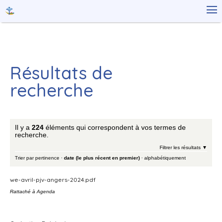
Aller
Outils

au
personnels
contenu.
|
Aller
à
la
navigation
Résultats de
recherche
Il y a
224
éléments qui correspondent à vos termes de
recherche.
Filtrer les résultats
Trier par
pertinence
·
date (le plus récent en premier)
·
alphabétiquement
we-avril-pjv-angers-2024.pdf
Rattaché à
Agenda