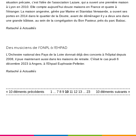
situation précaire, c’est l’idée de l’association Lazare, qui a ouvert une première maison
à Lyon en 2010. Elle compte aujourd’hui douze maisons en France et quatre à
l’étranger. La maison angevine, gérée par Marine et Stanislas Verwaerde, a ouvert ses
portes en 2014 dans le quartier de la Doutre, avant de déménager il y a deux ans dans
une grande bâtisse, au sein de la congrégation du Bon Pasteur, près du parc Balzac.
Rattaché à
Actualités
Des musiciens de l'ONPL à l'EHPAD
L'Orchestre national des Pays de la Loire donnait déjà des concerts à l'hôpital depuis
2008, il joue maintenant aussi dans les maisons de retraite. C'était le cas jeudi 6
décembre 2023 à Angers, à l'Ehpad Euphrasie-Pelletier.
Rattaché à
Actualités
« 10 éléments précédents
1
...
7
8
9
10
11
12
13
...
23
10 éléments suivants »