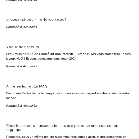
cliquez-ici-pour-lire-la-carte.pdf
Rattaché à
Actualités
Voeux des soeurs
Les Sœurs de N.D. de Charité du Bon Pasteur - Europe BFMN vous souhaitent un très
joyeux Noël ! Et vous adressent leurs vœux 2024.
Rattaché à
Actualités
A lire en ligne : Le MAG
Découvrez l'actualité de la congrégation mais aussi son regard sur des sujets de notre
monde....
Rattaché à
Actualités
Chez les soeurs, l’association Lazare propose une colocation
atypique
Permettre, sous un même toit, de rassembler des jeunes actifs et des personnes en