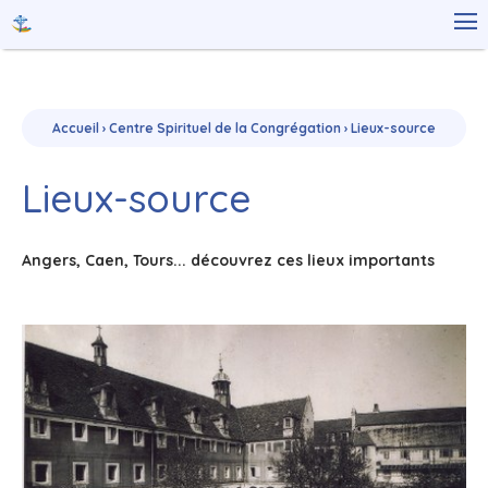
Aller
Outils

au
personnels
contenu.
|
Aller
à
la
navigation
Accueil
›
Centre Spirituel de la Congrégation
›
Lieux-source
Lieux-source
Angers, Caen, Tours... découvrez ces lieux importants