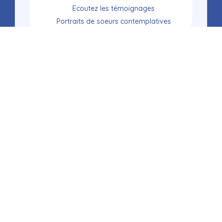
Ecoutez les témoignages
Portraits de soeurs contemplatives
Histoire
Mission
Confier votre prière
QUI SOMMES-NOUS ?
SŒURS APOSTOLIQUES
SŒURS CONTEMPLATIVES
JEUNES ET VOCATIONS
ANCIENNES PENSIONNAIRES