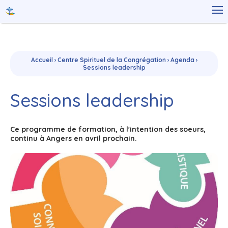
Aller
Outils

au
personnels
contenu.
|
Aller
à
la
navigation
Accueil
›
Centre Spirituel de la Congrégation
›
Agenda
›
Sessions leadership
Sessions leadership
Ce programme de formation, à l'intention des soeurs,
continu à Angers en avril prochain.