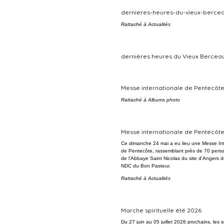
dernieres-heures-du-vieux-bercea
Rattaché à
Actualités
dernières heures du Vieux Bercea
Messe internationale de Pentecôt
Rattaché à
Albums photo
Messe internationale de Pentecôt
Ce dimanche 24 mai a eu lieu une Messe Int
de Pentecôte, rassemblant près de 70 pers
de l'Abbaye Saint Nicolas du site d'Angers 
NDC du Bon Pasteur.
Rattaché à
Actualités
Marche spirituelle été 2026
Du 27 juin au 05 juillet 2026 prochains, les