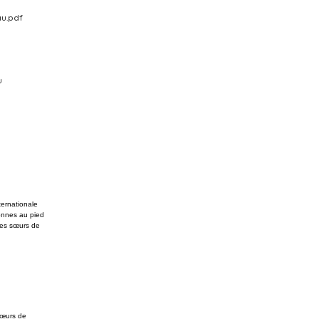
u.pdf
u
e
e
ernationale
onnes au pied
des sœurs de
 sœurs de