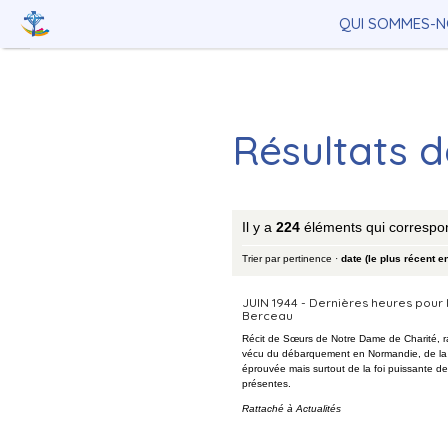
Aller
Outils
au
personnels
QUI SOMMES-N
contenu.
|
Aller
à
la
navigation
Résultats 
Il y a
224
éléments qui correspo
Trier par
pertinence
·
date (le plus récent e
JUIN 1944 - Dernières heures pour 
Berceau
Récit de Sœurs de Notre Dame de Charité, r
vécu du débarquement en Normandie, de la
éprouvée mais surtout de la foi puissante d
présentes.
Rattaché à
Actualités