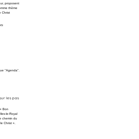
eur, proposent
 comme thème
 Christ
ts
ique "Agenda".
ur les pas
 « Bon
les-le-Royal
Le chemin du
le Christ ».