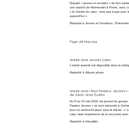
l’équipe « jeunes et vocation » du bon past
une marche de Noirmoutier à Pornic, avec
« le chemin du cœur : vivre pas à pas avec le
aujourd’hui ».
Rattaché à
Jeunes et Vocations
/
Évènemen
Flyer A4 Marche
Week-end Jeunes Caen
L'article associé est disponible dans la rubr
Rattaché à
Albums photo
Week-end « Bon Pasteur Jeunes » s
de Saint Jean Eudes
Du 8 au 10 mai 2026, les jeunes du groupe
Pasteur Jeunes » se sont retrouvés à Cormel
pour un week-end placé sous le thème : « 
cœur, faire l’expérience de la rencontre avec 
Rattaché à
Actualités