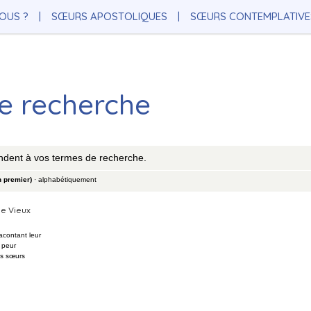
OUS ?
SŒURS APOSTOLIQUES
SŒURS CONTEMPLATIVE
de recherche
ndent à vos termes de recherche.
n premier)
·
alphabétiquement
le Vieux
acontant leur
 peur
es sœurs