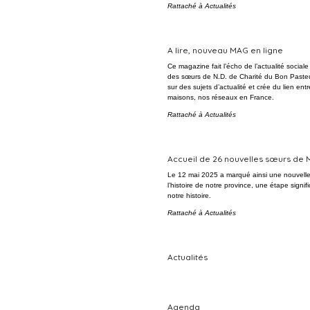
Rattaché à
Actualités
A lire, nouveau MAG en ligne
Ce magazine fait l’écho de l’actualité sociale 
des sœurs de N.D. de Charité du Bon Pasteur.
sur des sujets d’actualité et crée du lien ent
maisons, nos réseaux en France.
Rattaché à
Actualités
Accueil de 26 nouvelles sœurs de 
Le 12 mai 2025 a marqué ainsi une nouvell
l’histoire de notre province, une étape signif
notre histoire.
Rattaché à
Actualités
Actualités
Agenda