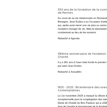
350 ans de la fondation de la co
de Rennes
Au cours de sa vie missionnaire en Normand
Bretagne, Jean Eudes a eu l’occasion d’ai
qui, après avoir mené une vie plus ou moins di
voulaient changer de vie. Mais la réprobatio
condamnait au lieu de les soutenir.
Rattaché à
Agenda
381ème anniversaire de fondation 
Charité
Il y a 381 ans à Caen était fondé le premie
par saint Jean Eudes.
Rattaché à
Actualités
1825 - 2025 : Bicentenaire des soe
Contemplatives
Le 1er novembre 2025 a marqué la clôture 
exceptionnelle pour la congrégation des sœu
Dame de Charité du Bon Pasteur, qui a célé
long de l’année le bicentenaire de la fonda