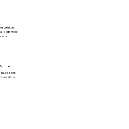
et solidaire
 Il interpelle
re nos
Montréal
e page dans
icative dans