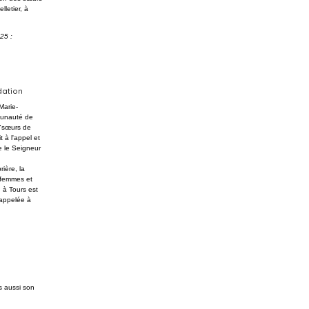
letier, à
25 :
dation
Marie-
mmunauté de
 "sœurs de
 à l'appel et
re le Seigneur
rière, la
 femmes et
, à Tours est
appelée à
s aussi son