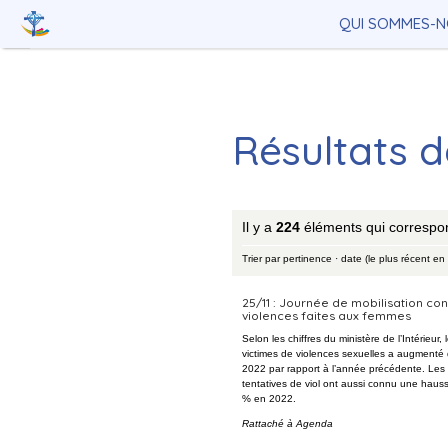
Aller
Outils
au
personnels
QUI SOMMES-N
contenu.
|
Aller
à
la
navigation
Résultats 
Il y a
224
éléments qui correspo
Trier par
pertinence
·
date (le plus récent en
25/11 : Journée de mobilisation con
violences faites aux femmes
Selon les chiffres du ministère de l’Intérieur
victimes de violences sexuelles a augmenté
2022 par rapport à l’année précédente. Les v
tentatives de viol ont aussi connu une haus
% en 2022.
Rattaché à
Agenda