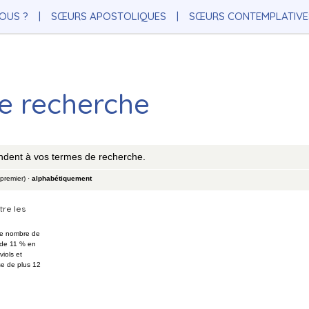
OUS ?
SŒURS APOSTOLIQUES
SŒURS CONTEMPLATIVE
de recherche
ndent à vos termes de recherche.
 premier)
·
alphabétiquement
tre les
, le nombre de
 de 11 % en
iols et
se de plus 12