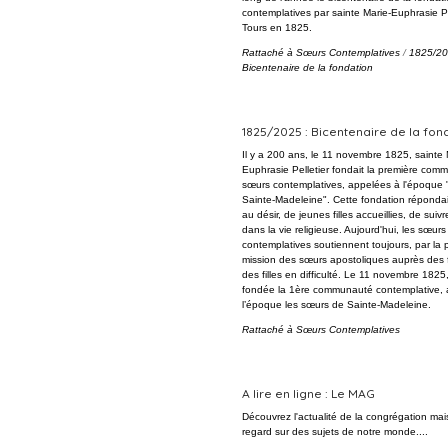
contemplatives par sainte Marie-Euphrasie Pel
Tours en 1825.
Rattaché à
Sœurs Contemplatives
/
1825/20
Bicentenaire de la fondation
1825/2025 : Bicentenaire de la fon
Il y a 200 ans, le 11 novembre 1825, sainte 
Euphrasie Pelletier fondait la première co
sœurs contemplatives, appelées à l'époque
Sainte-Madeleine". Cette fondation répondait
au désir, de jeunes filles accueillies, de suiv
dans la vie religieuse. Aujourd'hui, les sœurs
contemplatives soutiennent toujours, par la p
mission des sœurs apostoliques auprès des
des filles en difficulté. Le 11 novembre 1825
fondée la 1ère communauté contemplative, 
l’époque les sœurs de Sainte-Madeleine.
Rattaché à
Sœurs Contemplatives
A lire en ligne : Le MAG
Découvrez l'actualité de la congrégation mai
regard sur des sujets de notre monde....