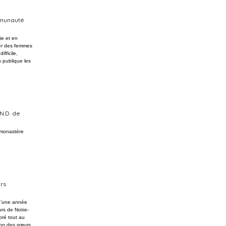
mmunauté
ie et en
der des femmes
fficile,
n publique les
N.D. de
r monastère
urs
d’une année
rs de Notre-
bré tout au
tion des sœurs