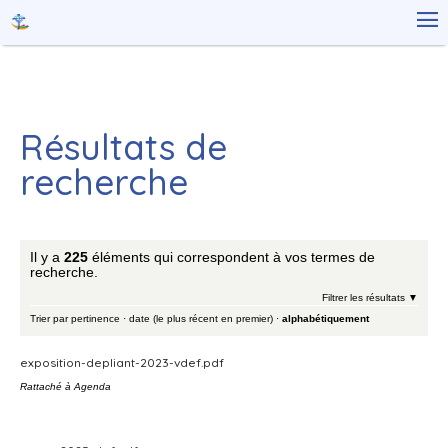
Aller
Outils

au
personnels
contenu.
|
Aller
à
la
navigation
Résultats de
recherche
Il y a
225
éléments qui correspondent à vos termes de
recherche.
Filtrer les résultats
Trier par
pertinence
·
date (le plus récent en premier)
·
alphabétiquement
exposition-depliant-2023-vdef.pdf
Rattaché à
Agenda