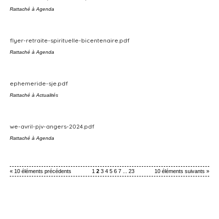
Rattaché à
Agenda
flyer-retraite-spirituelle-bicentenaire.pdf
Rattaché à
Agenda
ephemeride-sje.pdf
Rattaché à
Actualités
we-avril-pjv-angers-2024.pdf
Rattaché à
Agenda
« 10 éléments précédents
1
2
3
4
5
6
7
...
23
10 éléments suivants »