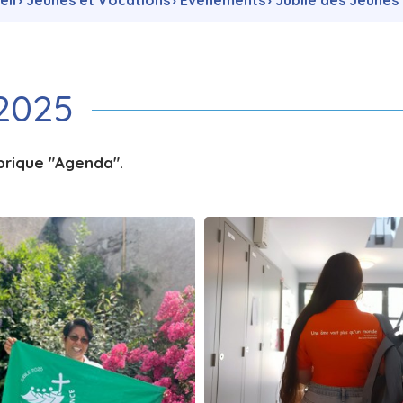
eil
›
Jeunes et Vocations
›
Évènements
›
Jubilé des Jeunes
 2025
ubrique "Agenda".