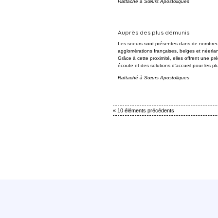
Rattaché à
Sœurs Apostoliques
Auprès des plus démunis
Les soeurs sont présentes dans de nombre
agglomérations françaises, belges et néerla
Grâce à cette proximité, elles offrent une p
écoute et des solutions d'accueil pour les p
Rattaché à
Sœurs Apostoliques
« 10 éléments précédents