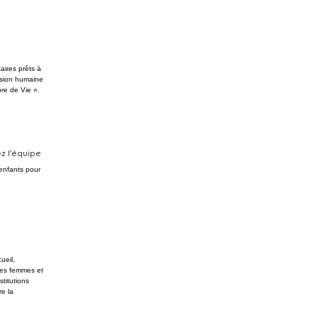
aires prêts à
ssion humaine
bre de Vie ».
z l'équipe
enfants pour
ueil,
es femmes et
stitutions
re la