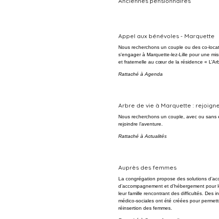
Anciennes pensionnaires
Appel aux bénévoles - Marquette
Nous recherchons un couple ou des co-locat
s'engager à Marquette-lez-Lille pour une mi
et fraternelle au cœur de la résidence « L’Ar
Rattaché à
Agenda
Arbre de vie à Marquette : rejoigne
Nous recherchons un couple, avec ou sans 
rejoindre l’aventure.
Rattaché à
Actualités
Auprès des femmes
La congrégation propose des solutions d’acc
d’accompagnement et d’hébergement pour l
leur famille rencontrant des difficultés. Des in
médico-sociales ont été créées pour permett
réinsertion des femmes.