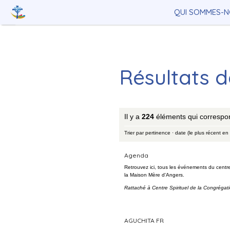
Aller
Outils
au
personnels
QUI SOMMES-N
contenu.
|
Aller
à
la
navigation
Résultats 
Il y a
224
éléments qui correspo
Trier par
pertinence
·
date (le plus récent en
Agenda
Retrouvez ici, tous les événements du centre
la Maison Mère d'Angers.
Rattaché à
Centre Spirituel de la Congrégat
AGUCHITA FR