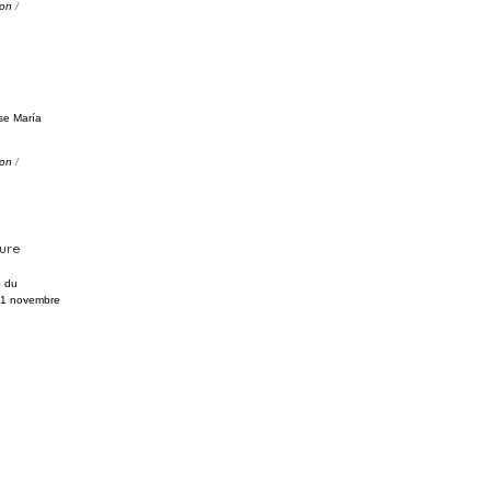
ion
/
se María
ion
/
ture
e du
 11 novembre