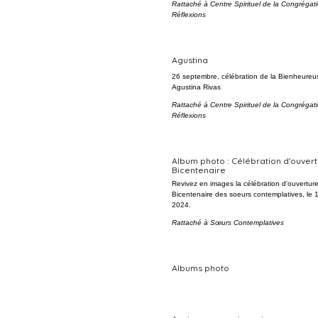
Rattaché à
Centre Spirituel de la Congrégat
Réflexions
Agustina
26 septembre, célébration de la Bienheureu
Agustina Rivas
Rattaché à
Centre Spirituel de la Congrégat
Réflexions
Album photo : Célébration d'ouver
Bicentenaire
Revivez en images la célébration d'ouvertur
Bicentenaire des soeurs contemplatives, le
2024.
Rattaché à
Sœurs Contemplatives
Albums photo