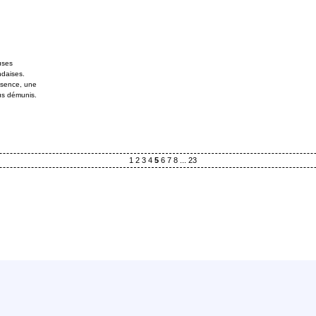
uses
ndaises.
résence, une
lus démunis.
1
2
3
4
5
6
7
8
...
23