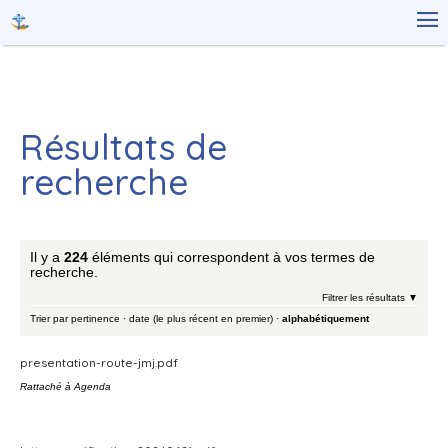
Aller
Outils

au
personnels
contenu.
|
Aller
à
la
navigation
Résultats de
recherche
Il y a
224
éléments qui correspondent à vos termes de
recherche.
Filtrer les résultats
Trier par
pertinence
·
date (le plus récent en premier)
·
alphabétiquement
presentation-route-jmj.pdf
Rattaché à
Agenda