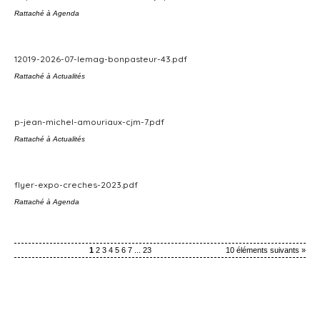
Rattaché à
Agenda
12019-2026-07-lemag-bonpasteur-43.pdf
Rattaché à
Actualités
p-jean-michel-amouriaux-cjm-7.pdf
Rattaché à
Actualités
flyer-expo-creches-2023.pdf
Rattaché à
Agenda
1
2
3
4
5
6
7
...
23
10 éléments suivants »