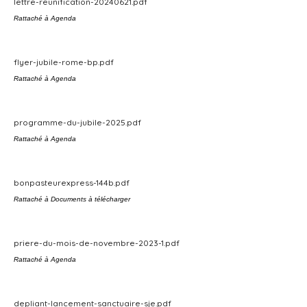
lettre-reunification-20240621.pdf
Rattaché à
Agenda
flyer-jubile-rome-bp.pdf
Rattaché à
Agenda
programme-du-jubile-2025.pdf
Rattaché à
Agenda
bonpasteurexpress-144b.pdf
Rattaché à
Documents à télécharger
priere-du-mois-de-novembre-2023-1.pdf
Rattaché à
Agenda
depliant-lancement-sanctuaire-sje.pdf