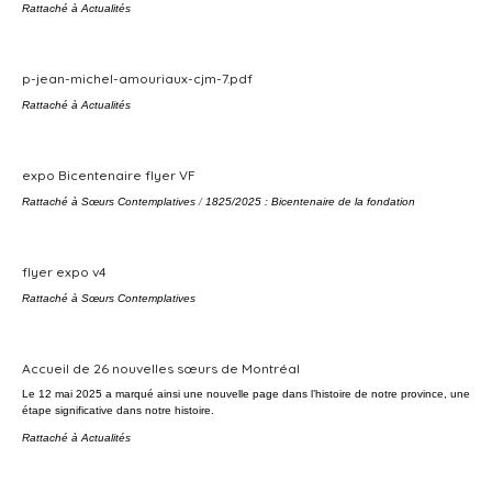
Rattaché à
Actualités
p-jean-michel-amouriaux-cjm-7.pdf
Rattaché à
Actualités
expo Bicentenaire flyer VF
Rattaché à
Sœurs Contemplatives
/
1825/2025 : Bicentenaire de la fondation
flyer expo v4
Rattaché à
Sœurs Contemplatives
Accueil de 26 nouvelles sœurs de Montréal
Le 12 mai 2025 a marqué ainsi une nouvelle page dans l’histoire de notre province, une
étape significative dans notre histoire.
Rattaché à
Actualités