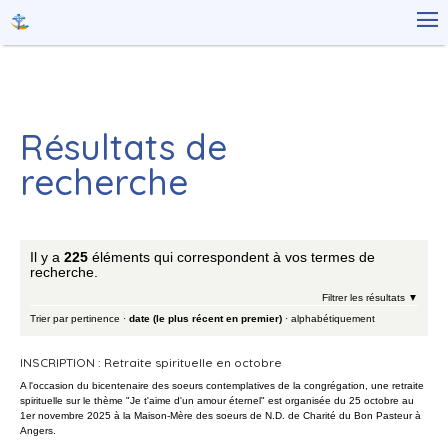
Aller
Outils

au
personnels
contenu.
|
Aller
à
la
navigation
Résultats de
recherche
Il y a
225
éléments qui correspondent à vos termes de
recherche.
Filtrer les résultats
Trier par
pertinence
·
date (le plus récent en premier)
·
alphabétiquement
INSCRIPTION : Retraite spirituelle en octobre
A l'occasion du bicentenaire des soeurs contemplatives de la congrégation, une retraite
spirituelle sur le thème "Je t'aime d'un amour éternel" est organisée du 25 octobre au
1er novembre 2025 à la Maison-Mère des soeurs de N.D. de Charité du Bon Pasteur à
Angers.