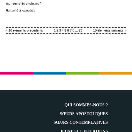
ephemeride-sje.pdf
Rattaché à
Actualités
« 10 éléments précédents
1
2
3
4
5
6
7
8
...
23
10 éléments suivants »
QUI SOMMES-NOUS ?
SŒURS APOSTOLIQUES
SŒURS CONTEMPLATIVES
JEUNES ET VOCATIONS