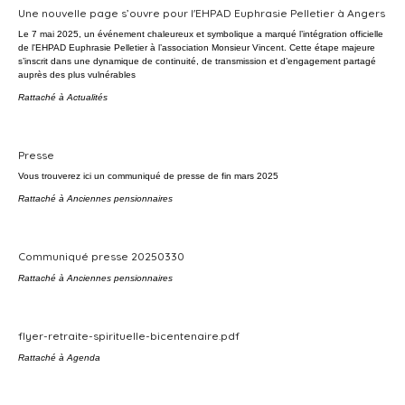
Une nouvelle page s’ouvre pour l'EHPAD Euphrasie Pelletier à Angers
Le 7 mai 2025, un événement chaleureux et symbolique a marqué l’intégration officielle
de l'EHPAD Euphrasie Pelletier à l’association Monsieur Vincent. Cette étape majeure
s’inscrit dans une dynamique de continuité, de transmission et d’engagement partagé
auprès des plus vulnérables
Rattaché à
Actualités
Presse
Vous trouverez ici un communiqué de presse de fin mars 2025
Rattaché à
Anciennes pensionnaires
Communiqué presse 20250330
Rattaché à
Anciennes pensionnaires
flyer-retraite-spirituelle-bicentenaire.pdf
Rattaché à
Agenda