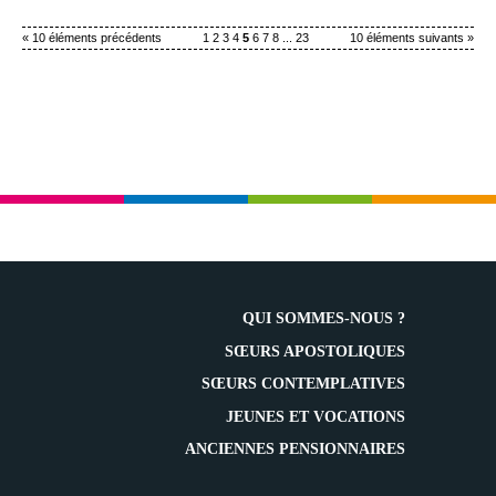
« 10 éléments précédents
1
2
3
4
5
6
7
8
...
23
10 éléments suivants »
QUI SOMMES-NOUS ?
SŒURS APOSTOLIQUES
SŒURS CONTEMPLATIVES
JEUNES ET VOCATIONS
ANCIENNES PENSIONNAIRES