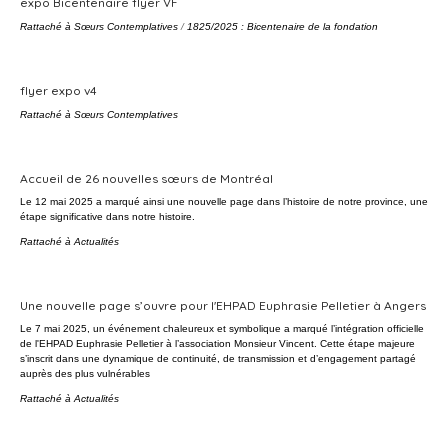
expo Bicentenaire flyer VF
Rattaché à
Sœurs Contemplatives
/
1825/2025 : Bicentenaire de la fondation
flyer expo v4
Rattaché à
Sœurs Contemplatives
Accueil de 26 nouvelles sœurs de Montréal
Le 12 mai 2025 a marqué ainsi une nouvelle page dans l’histoire de notre province, une
étape significative dans notre histoire.
Rattaché à
Actualités
Une nouvelle page s’ouvre pour l'EHPAD Euphrasie Pelletier à Angers
Le 7 mai 2025, un événement chaleureux et symbolique a marqué l’intégration officielle
de l'EHPAD Euphrasie Pelletier à l’association Monsieur Vincent. Cette étape majeure
s’inscrit dans une dynamique de continuité, de transmission et d’engagement partagé
auprès des plus vulnérables
Rattaché à
Actualités