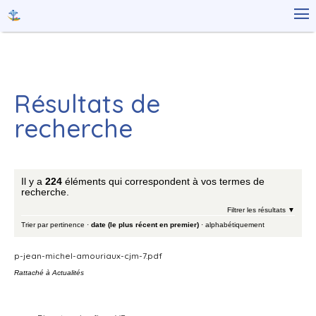
Aller
Outils

au
personnels
contenu.
|
Aller
à
la
navigation
Résultats de
recherche
Il y a
224
éléments qui correspondent à vos termes de
recherche.
Filtrer les résultats
Trier par
pertinence
·
date (le plus récent en premier)
·
alphabétiquement
p-jean-michel-amouriaux-cjm-7.pdf
Rattaché à
Actualités