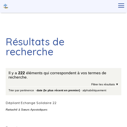
Aller
Outils

au
personnels
contenu.
|
Aller
à
la
navigation
Résultats de
recherche
Il y a
222
éléments qui correspondent à vos termes de
recherche.
Filtrer les résultats
Trier par
pertinence
·
date (le plus récent en premier)
·
alphabétiquement
Dépliant Echange Solidaire 22
Rattaché à
Sœurs Apostoliques