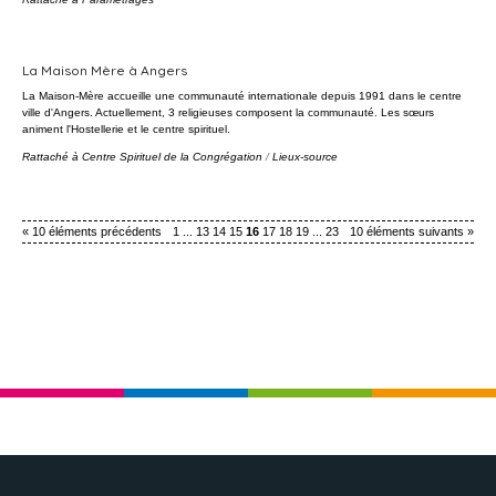
La Maison Mère à Angers
La Maison-Mère accueille une communauté internationale depuis 1991 dans le centre
ville d'Angers. Actuellement, 3 religieuses composent la communauté. Les sœurs
animent l'Hostellerie et le centre spirituel.
Rattaché à
Centre Spirituel de la Congrégation
/
Lieux-source
« 10 éléments précédents
1
...
13
14
15
16
17
18
19
...
23
10 éléments suivants »