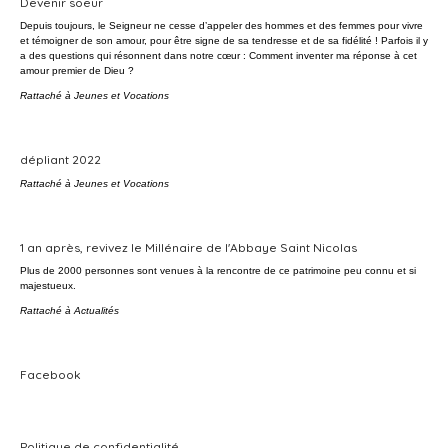
Devenir soeur
Depuis toujours, le Seigneur ne cesse d’appeler des hommes et des femmes pour vivre
et témoigner de son amour, pour être signe de sa tendresse et de sa fidélité ! Parfois il y
a des questions qui résonnent dans notre cœur : Comment inventer ma réponse à cet
amour premier de Dieu ?
Rattaché à
Jeunes et Vocations
dépliant 2022
Rattaché à
Jeunes et Vocations
1 an après, revivez le Millénaire de l'Abbaye Saint Nicolas
Plus de 2000 personnes sont venues à la rencontre de ce patrimoine peu connu et si
majestueux.
Rattaché à
Actualités
Facebook
Politique de confidentialité