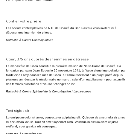
Confier votre prière
Les soeurs contemplatives de N.D. de Charité du Bon Pasteur vous invitent ici à
déposer une intention de prières.
Rattaché à
Sœurs Contemplatives
Caen, 375 ans auprès des femmes en détresse
Le monastère de Caen constitue la première maison de Notre-Dame de Charité. Sa
fondation par saint Jean Eudes le 25 novembre 1641, à l’issue d’une interpellation par
Madeleine Lamy dans les rues de Caen, fut l’aboutissement d’un projet porté depuis
plusieurs années par le missionnaire normand : celui d’un établissement pour accueillir
des femmes prostituées et voulant changer de vie.
Rattaché à
Centre Spirituel de la Congrégation
/
Lieux-source
Test styles ck
Lorem ipsum dolor sit amet, consectetur adipiscing elit. Quisque sit amet nulla sit amet
mi accumsan iaculis. Duis sit amet imperdiet nibh. Vestibulum dictum diam ut justo
eleifend, eget gravida elit consequat.
Rattaché à
Paramétrages