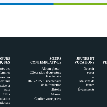
SŒURS
SŒURS
JEUNES ET
IQUES
CONTEMPLATIVES
VOCATIONS
PE
rès des
Album photo :
Devenir
femmes
Célébration d'ouverture
soeur
Bicentenaire
rès des
Les
démunis
1825/2025 : Bicentenaire
Maisons de
de la fondation
Jeunes
ustice et
paix
Histoire
Évènements
ONG
Mission
ndation
Confier votre prière
ationale