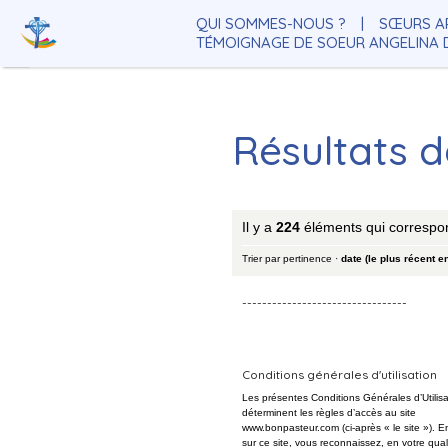
Aller
Outils
au
personnels
QUI SOMMES-NOUS ?
SŒURS A
contenu.
|
TÉMOIGNAGE DE SOEUR ANGELINA
Aller
à
la
navigation
Résultats 
Il y a
224
éléments qui correspo
Trier par
pertinence
·
date (le plus récent e
---------------------------------
Conditions générales d'utilisation
Les présentes Conditions Générales d’Utilisa
déterminent les règles d’accès au site
www.bonpasteur.com (ci-après « le site »). 
sur ce site, vous reconnaissez, en votre qual