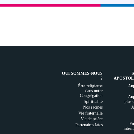
QUI SOMMES-NOUS
?
APOSTOL
Être religieuse
Aup
dans notre
Congrégation
Aup
Spiritualité
plus 
Nos racines
J
Vie fraternelle
Vie de prière
Fo
Partenaires laïcs
intern