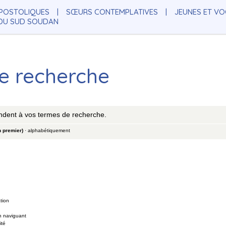
POSTOLIQUES
SŒURS CONTEMPLATIVES
JEUNES ET V
 DU SUD SOUDAN
de recherche
ndent à vos termes de recherche.
n premier)
·
alphabétiquement
tion
En naviguant
ité