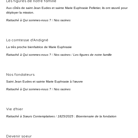
Les figures de notre famille
Aux côtés de saint Jean Eudes et sainte Marie Euphrasie Pelletier, ils ont œuvré pour
déployer la mission.
Rattaché à
Qui sommes-nous ?
/
Nos racines
La comtesse d'Andigné
La très proche bienfaitrice de Marie Euphrasie
Rattaché à
Qui sommes-nous ?
/
Nos racines
/
Les figures de notre famille
Nos fondateurs
Saint Jean Eudes et sainte Marie Euphrasie à l’œuvre
Rattaché à
Qui sommes-nous ?
/
Nos racines
Vie d'hier
Rattaché à
Sœurs Contemplatives
/
1825/2025 : Bicentenaire de la fondation
Devenir soeur