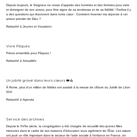
Depuis toujours, le Seigneur ne cesse d’appeler des hommes et des femmes pour vivre
et témoigner de son amour, pour être signe de sa tendresse et de sa fidélité ! Parfois il y
a des questions qui résonnent dans notre cœur : Comment inventer ma réponse à cet
amour premier de Dieu ?
Rattaché à
Jeunes et Vocations
Vivre Pâques
Prions ensemble pour Pâques !
Rattaché à
Actualités
Un jubilé gravé dans leurs cœurs ❤️⛪
À Rome, plus d'un million de fidèles ont assisté à la messe de clôture du Jubilé de Léon
XIVl
Rattaché à
Agenda
Service des archives
Depuis le XVIIe siècle, la congrégation a été chargée de recueillir des jeunes filles
mineures dans le cadre de ses maisons d’éducation sous agrément de l’État. Les sœurs
ont joué un rôle important dans le secteur de l’aide sociale à l’enfance en France, en