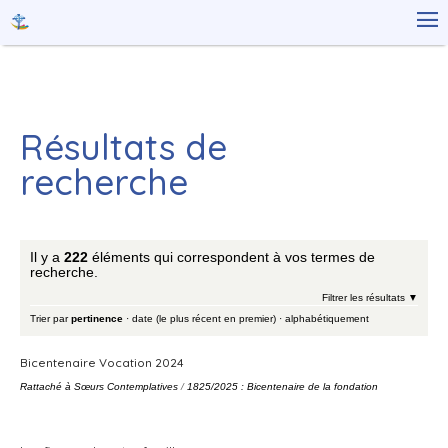
Aller
Outils

au
personnels
contenu.
|
Aller
à
la
navigation
Résultats de
recherche
Il y a
222
éléments qui correspondent à vos termes de
recherche.
Filtrer les résultats
Trier par
pertinence
·
date (le plus récent en premier)
·
alphabétiquement
Bicentenaire Vocation 2024
Rattaché à
Sœurs Contemplatives
/
1825/2025 : Bicentenaire de la fondation