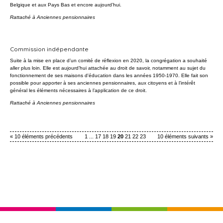
Belgique et aux Pays Bas et encore aujourd’hui.
Rattaché à
Anciennes pensionnaires
Commission indépendante
Suite à la mise en place d’un comité de réflexion en 2020, la congrégation a souhaité
aller plus loin. Elle est aujourd’hui attachée au droit de savoir, notamment au sujet du
fonctionnement de ses maisons d'éducation dans les années 1950-1970. Elle fait son
possible pour apporter à ses anciennes pensionnaires, aux citoyens et à l’intérêt
général les éléments nécessaires à l’application de ce droit.
Rattaché à
Anciennes pensionnaires
« 10 éléments précédents
1
...
17
18
19
20
21
22
23
10 éléments suivants »