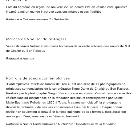
Lors du baptême on reçoit une nouvelle vie, un nouvel être en Jésus-Christ, qui reste
incarné dans un monde inachevé avec ses misères et ses fragilités.
Rattaché à
Qui sommes-nous ?
/
Spiritualité
Marché de Noel solidaire Angers
Venez découvrir l'artisanat mondial à l'occasion de la vente solidaire des soeurs de N.D.
de Charité du Bon Pasteur.
Rattaché à
Agenda
Portraits de soeurs contemplatives
“Contemplatives, reflets de l’amour de Dieu », est une série de 11 photographies de
religieuses contemplatives de la congrégation Notre-Dame de Charité du Bon Pasteur.
Réalisée par la photographe Margot Vincent, cette exposition s’inscrit dans le cadre des
célébrations du Bicentenaire de la fondation des sœurs contemplatives par Sainte
Marie-Euphrasie Pelletier en 1825 à Tours. À travers son objectif, la photographe
dévoile la profondeur de ces vies consacrées à Dieu par la prière. Chaque portrait
révèle non seulement la beauté et la force intérieure de ces femmes, mais aussi leur
amour pour Dieu, leurs sœurs et frères en humanité.
Rattaché à
Sœurs Contemplatives
/
1825/2025 : Bicentenaire de la fondation