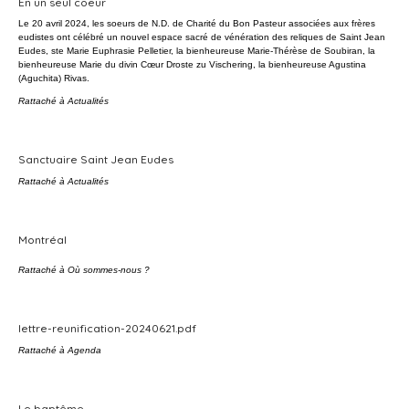
En un seul coeur
Le 20 avril 2024, les soeurs de N.D. de Charité du Bon Pasteur associées aux frères
eudistes ont célébré un nouvel espace sacré de vénération des reliques de Saint Jean
Eudes, ste Marie Euphrasie Pelletier, la bienheureuse Marie-Thérèse de Soubiran, la
bienheureuse Marie du divin Cœur Droste zu Vischering, la bienheureuse Agustina
(Aguchita) Rivas.
Rattaché à
Actualités
Sanctuaire Saint Jean Eudes
Rattaché à
Actualités
Montréal
Rattaché à
Où sommes-nous ?
lettre-reunification-20240621.pdf
Rattaché à
Agenda
Le baptême