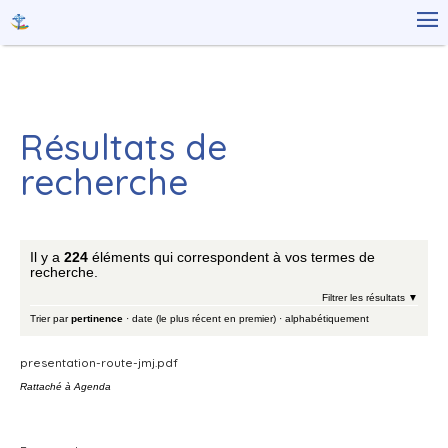
Aller
Outils

au
personnels
contenu.
|
Aller
à
la
navigation
Résultats de
recherche
Il y a
224
éléments qui correspondent à vos termes de
recherche.
Filtrer les résultats
Trier par
pertinence
·
date (le plus récent en premier)
·
alphabétiquement
presentation-route-jmj.pdf
Rattaché à
Agenda