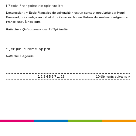
L'Ecole Française de spiritualité
L’expression : « École Française de spiritualité » est un concept popularisé par Henri
Bremond, qui a rédigé au début du XXème siècle une Histoire du sentiment religieux en
France jusqu’à nos jours.
Rattaché à
Qui sommes-nous ?
/
Spiritualité
flyer-jubile-rome-bp.pdf
Rattaché à
Agenda
1
2
3
4
5
6
7
...
23
10 éléments suivants »