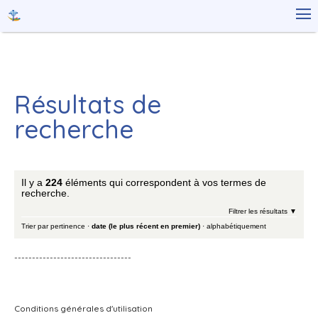
Aller
Outils

au
personnels
contenu.
|
Aller
à
la
navigation
Résultats de
recherche
Il y a
224
éléments qui correspondent à vos termes de
recherche.
Filtrer les résultats
Trier par
pertinence
·
date (le plus récent en premier)
·
alphabétiquement
---------------------------------
Conditions générales d'utilisation