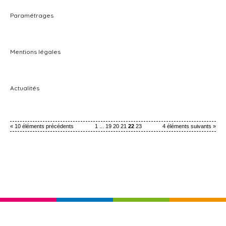
Paramétrages
Mentions légales
Actualités
« 10 éléments précédents
1
...
19
20
21
22
23
4 éléments suivants »