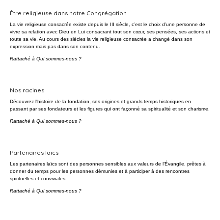
Être religieuse dans notre Congrégation
La vie religieuse consacrée existe depuis le III siècle, c’est le choix d’une personne de
vivre sa relation avec Dieu en Lui consacrant tout son cœur, ses pensées, ses actions et
toute sa vie. Au cours des siècles la vie religieuse consacrée a changé dans son
expression mais pas dans son contenu.
Rattaché à
Qui sommes-nous ?
Nos racines
Découvrez l'histoire de la fondation, ses origines et grands temps historiques en
passant par ses fondateurs et les figures qui ont façonné sa spiritualité et son charisme.
Rattaché à
Qui sommes-nous ?
Partenaires laïcs
Les partenaires laïcs sont des personnes sensibles aux valeurs de l’Évangile, prêtes à
donner du temps pour les personnes démunies et à participer à des rencontres
spirituelles et conviviales.
Rattaché à
Qui sommes-nous ?