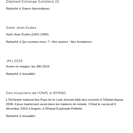
Dépliant Echange Solidaire 22
Rattaché à
Sœurs Apostoliques
Saint Jean Eudes
Saint Jean Eudes (1601-1680)
Rattaché à
Qui sommes-nous ?
/
Nos racines
/
Nos fondateurs
JMJ 2023
Suivre en images, les JMJ 2023
Rattaché à
Actualités
Des musiciens de l'ONPL à l'EHPAD
L'Orchestre national des Pays de la Loire donnait déjà des concerts à l'hôpital depuis
2008, il joue maintenant aussi dans les maisons de retraite. C'était le cas jeudi 6
décembre 2023 à Angers, à l'Ehpad Euphrasie-Pelletier.
Rattaché à
Actualités