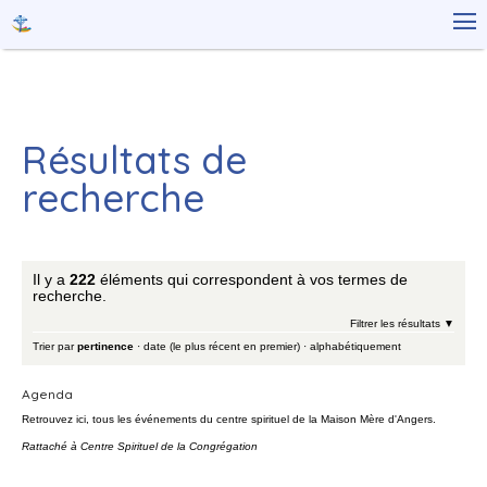
Aller
Outils

au
personnels
contenu.
|
Aller
à
la
navigation
Résultats de
recherche
Il y a
222
éléments qui correspondent à vos termes de
recherche.
Filtrer les résultats
Trier par
pertinence
·
date (le plus récent en premier)
·
alphabétiquement
Agenda
Retrouvez ici, tous les événements du centre spirituel de la Maison Mère d'Angers.
Rattaché à
Centre Spirituel de la Congrégation