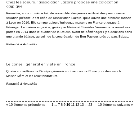
Chez les soeurs, l’association Lazare propose une colocation
atypique
Permettre, sous un même toit, de rassembler des jeunes actifs et des personnes en
situation précaire, c’est l’idée de l’association Lazare, qui a ouvert une première maison
à Lyon en 2010. Elle compte aujourd’hui douze maisons en France et quatre à
l’étranger. La maison angevine, gérée par Marine et Stanislas Verwaerde, a ouvert ses
portes en 2014 dans le quartier de la Doutre, avant de déménager il y a deux ans dans
une grande bâtisse, au sein de la congrégation du Bon Pasteur, près du parc Balzac.
Rattaché à
Actualités
Le conseil général en visite en France
Quatre conseillères de l'équipe générale sont venues de Rome pour découvrir la
Maison-Mère et les lieux fondateurs.
Rattaché à
Actualités
« 10 éléments précédents
1
...
7
8
9
10
11
12
13
...
23
10 éléments suivants »