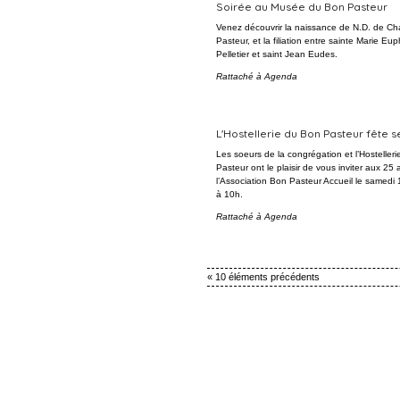
Soirée au Musée du Bon Pasteur
Venez découvrir la naissance de N.D. de Ch
Pasteur, et la filiation entre sainte Marie Eup
Pelletier et saint Jean Eudes.
Rattaché à
Agenda
L'Hostellerie du Bon Pasteur fête s
Les soeurs de la congrégation et l’Hosteller
Pasteur ont le plaisir de vous inviter aux 25
l’Association Bon Pasteur Accueil le samedi 
à 10h.
Rattaché à
Agenda
« 10 éléments précédents