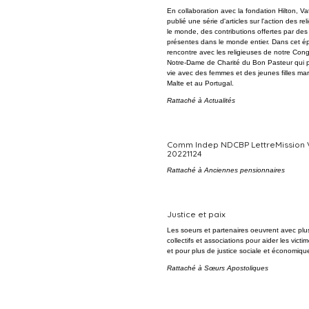
En collaboration avec la fondation Hilton, V
publié une série d'articles sur l'action des re
le monde, des contributions offertes par de
présentes dans le monde entier. Dans cet é
rencontre avec les religieuses de notre Cong
Notre-Dame de Charité du Bon Pasteur qui p
vie avec des femmes et des jeunes filles mar
Malte et au Portugal.
Rattaché à
Actualités
Comm Indep NDCBP LettreMission
20221124
Rattaché à
Anciennes pensionnaires
Justice et paix
Les soeurs et partenaires oeuvrent avec plu
collectifs et associations pour aider les victim
et pour plus de justice sociale et économiqu
Rattaché à
Sœurs Apostoliques