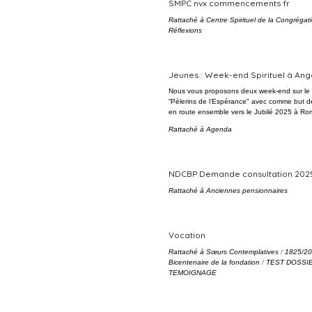
SMPC nvx commencements fr
Rattaché à
Centre Spirituel de la Congrégat
Réflexions
Jeunes : Week-end Spirituel à Ang
Nous vous proposons deux week-end sur le
“Pèlerins de l’Espérance" avec comme but d
en route ensemble vers le Jubilé 2025 à Ro
Rattaché à
Agenda
NDCBP Demande consultation 202
Rattaché à
Anciennes pensionnaires
Vocation
Rattaché à
Sœurs Contemplatives
/
1825/20
Bicentenaire de la fondation
/
TEST DOSSI
TEMOIGNAGE